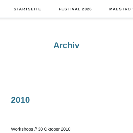
STARTSEITE
FESTIVAL 2026
MAESTRO
Shows & Tickets
Workshops
Archiv
Festival-Leitfaden
Team
Unterstützer
2010
Workshops
//
30 Oktober 2010