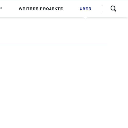
Navigation
™
WEITERE PROJEKTE
ÜBER
überspringen
Über das Festival
Presse
Spenden