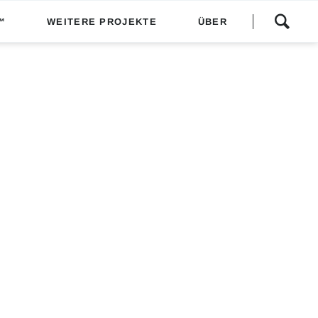
Navigation
™
WEITERE PROJEKTE
ÜBER
überspringen
Über das Festival
Presse
Spenden
Archiv